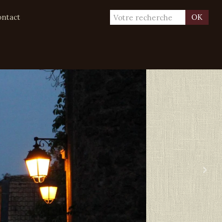
ntact
OK
›