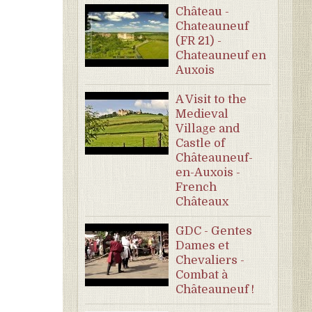
Château -
Chateauneuf
(FR 21) -
Chateauneuf en
Auxois
A Visit to the
Medieval
Village and
Castle of
Châteauneuf-
en-Auxois -
French
Châteaux
GDC - Gentes
Dames et
Chevaliers -
Combat à
Châteauneuf !