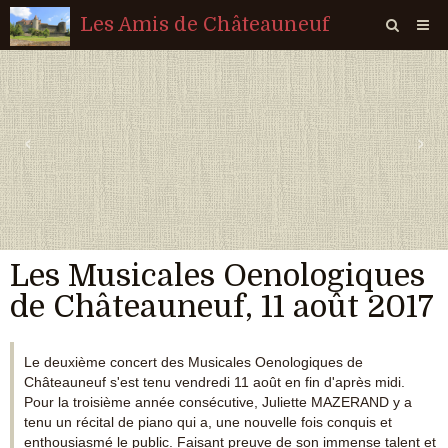
Les Amis de Châteauneuf
Page d'accueil
Livre d'or
‹
›
Agenda
Quiz
Vidéos
Les Musicales Oenologiques
Album
de Châteauneuf, 11 août 2017
Contact
Sondages
Le deuxième concert des Musicales Oenologiques de
Châteauneuf s'est tenu vendredi 11 août en fin d'après midi.
Pour la troisième année consécutive, Juliette MAZERAND y a
tenu un récital de piano qui a, une nouvelle fois conquis et
enthousiasmé le public. Faisant preuve de son immense talent et