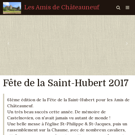
Les Amis de Châteauneuf
Page d'accueil
Livre d'or
‹
›
Agenda
Quiz
Vidéos
Fête de la Saint-Hubert 2017
Album
Contact
61ème édition de la Fête de la Saint-Hubert pour les Amis de
Sondages
Châteauneuf.
Un très beau succès cette année. De mémoire de
Castelnovien, on n'avait jamais vu autant de monde !
Une belle messe à l'église St-Philippe & St-Jacques, puis un
rassemblement sur la Chaume, avec de nombreux cavaliers,