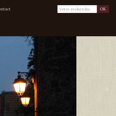
ntact
OK
›