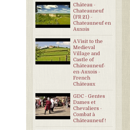
Château -
Chateauneuf
(FR 21) -
Chateauneuf en
Auxois
A Visit to the
Medieval
Village and
Castle of
Châteauneuf-
en-Auxois -
French
Châteaux
GDC - Gentes
Dames et
Chevaliers -
Combat à
Châteauneuf !