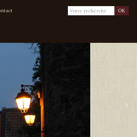
ntact
OK
›