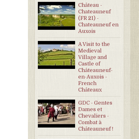
Château -
Chateauneuf
(FR 21) -
Chateauneuf en
Auxois
A Visit to the
Medieval
Village and
Castle of
Châteauneuf-
en-Auxois -
French
Châteaux
GDC - Gentes
Dames et
Chevaliers -
Combat à
Châteauneuf !