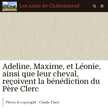
Les Amis de Châteauneuf
Page d'accueil
Livre d'or
‹
›
Agenda
Quiz
Vidéos
Adeline, Maxime, et Léonie,
Album
ainsi que leur cheval,
Contact
reçoivent la bénédiction du
Sondages
Père Clerc
Photo & copyright : Claude Finot