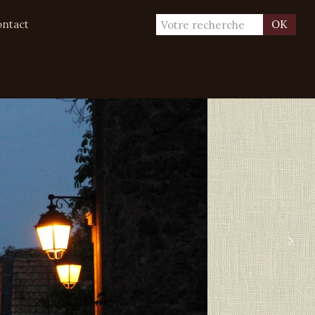
ntact
OK
›