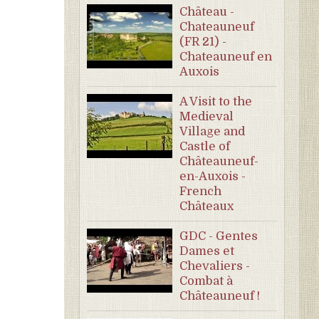
Château -
Chateauneuf
(FR 21) -
Chateauneuf en
Auxois
A Visit to the
Medieval
Village and
Castle of
Châteauneuf-
en-Auxois -
French
Châteaux
GDC - Gentes
Dames et
Chevaliers -
Combat à
Châteauneuf !