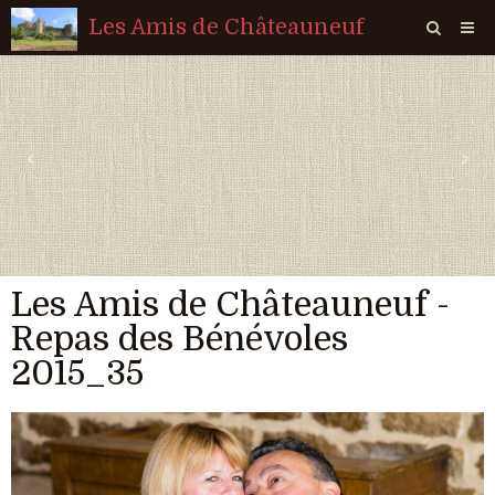
Les Amis de Châteauneuf
Page d'accueil
Livre d'or
‹
›
Agenda
Quiz
Vidéos
Les Amis de Châteauneuf -
Album
Repas des Bénévoles
Contact
2015_35
Sondages