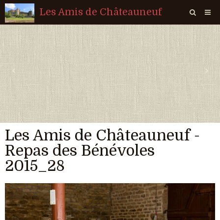
Les Amis de Châteauneuf
Page d'accueil
Livre d'or
‹
›
Agenda
Quiz
Vidéos
Les Amis de Châteauneuf -
Album
Repas des Bénévoles
Contact
2015_28
Sondages