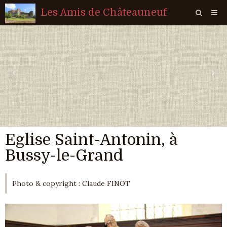
Les Amis de Châteauneuf
Page d'accueil
Livre d'or
‹
›
Agenda
Quiz
Vidéos
Eglise Saint-Antonin, à
Album
Bussy-le-Grand
Contact
Sondages
Photo & copyright : Claude FINOT