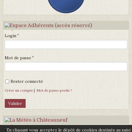
Login
Mot de passe
Rester connecté
Créer un compte
|
Mot de passe perdu ?
En cliquant vous acceptez le dépôt de cookies destinés au suivi
Pouilly-en-Auxois