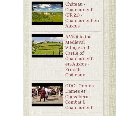
Château -
Chateauneuf
(FR 21) -
Chateauneuf en
Auxois
A Visit to the
Medieval
Village and
Castle of
Châteauneuf-
en-Auxois -
French
Châteaux
GDC - Gentes
Dames et
Chevaliers -
Combat à
Châteauneuf !