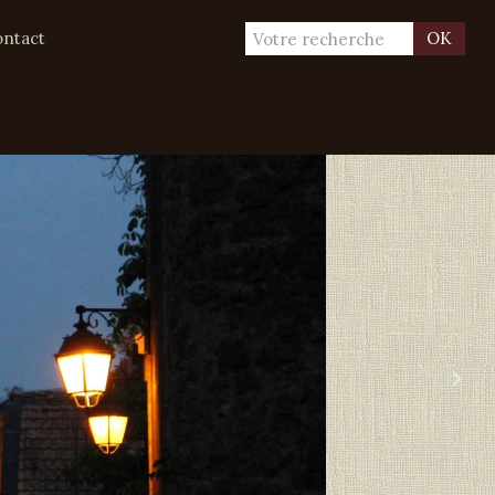
ntact
OK
›