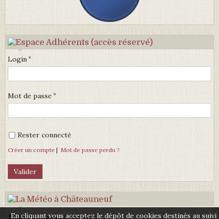
Login
Mot de passe
Rester connecté
Créer un compte
|
Mot de passe perdu ?
En cliquant vous acceptez le dépôt de cookies destinés au suivi
Pouilly-en-Auxois