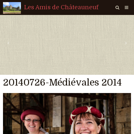
Les Amis de Châteauneuf
Page d'accueil
Livre d'or
‹
›
Agenda
Quiz
Vidéos
20140726-Médiévales 2014
Album
Contact
Sondages