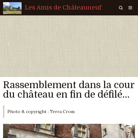
Les Amis de Châteauneuf
Page d'accueil
Livre d'or
‹
›
Agenda
Quiz
Vidéos
Rassemblement dans la cour
Album
du château en fin de défilé...
Contact
Sondages
Photo & copyright : Terra Crom