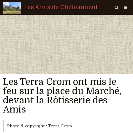
Les Amis de Châteauneuf
Page d'accueil
Livre d'or
‹
›
Agenda
Quiz
Vidéos
Les Terra Crom ont mis le
Album
feu sur la place du Marché,
Contact
devant la Rôtisserie des
Sondages
Amis
Photo & copyright : Terra Crom