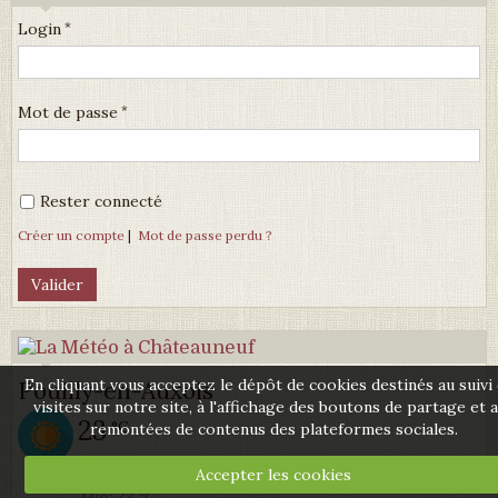
Login
Mot de passe
Rester connecté
Créer un compte
|
Mot de passe perdu ?
En cliquant vous acceptez le dépôt de cookies destinés au suivi
Pouilly-en-Auxois
visites sur notre site, à l'affichage des boutons de partage et 
23
°C
remontées de contenus des plateformes sociales.
Ciel dégagé
Accepter les cookies
Min: 23 °C