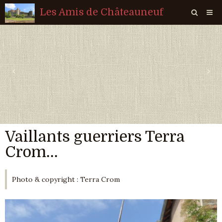
Les Amis de Châteauneuf
Page d'accueil
Livre d'or
‹
›
Agenda
Quiz
Vidéos
Vaillants guerriers Terra
Album
Crom...
Contact
Sondages
Photo & copyright : Terra Crom