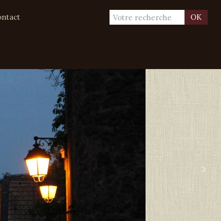
ntact
OK
›