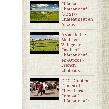
Château -
Chateauneuf
(FR 21) -
Chateauneuf en
Auxois
A Visit to the
Medieval
Village and
Castle of
Châteauneuf-
en-Auxois -
French
Châteaux
GDC - Gentes
Dames et
Chevaliers -
Combat à
Châteauneuf !