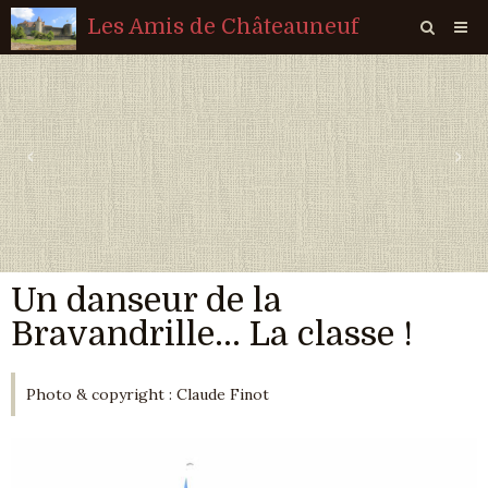
Les Amis de Châteauneuf
Page d'accueil
Livre d'or
‹
›
Agenda
Quiz
Vidéos
Un danseur de la
Album
Bravandrille... La classe !
Contact
Sondages
Photo & copyright : Claude Finot