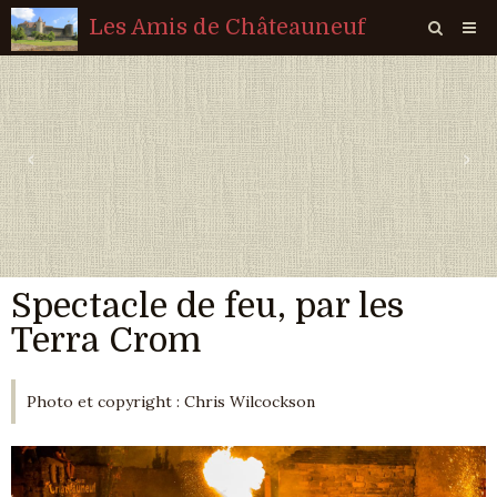
Les Amis de Châteauneuf
Page d'accueil
Livre d'or
‹
›
Agenda
Quiz
Vidéos
Spectacle de feu, par les
Album
Terra Crom
Contact
Sondages
Photo et copyright : Chris Wilcockson