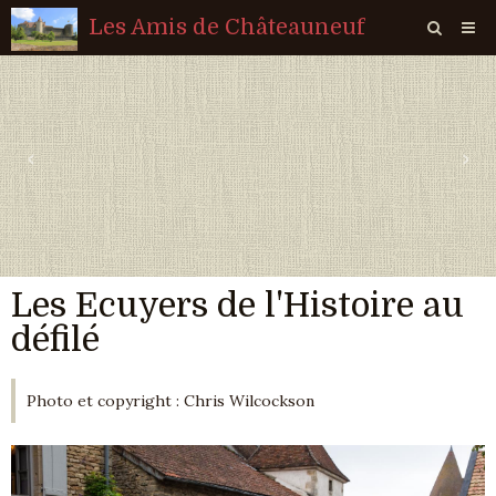
Les Amis de Châteauneuf
Page d'accueil
Livre d'or
‹
›
Agenda
Quiz
Vidéos
Les Ecuyers de l'Histoire au
Album
défilé
Contact
Sondages
Photo et copyright : Chris Wilcockson