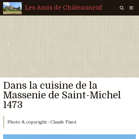
Les Amis de Châteauneuf
Page d'accueil
Livre d'or
‹
›
Agenda
Quiz
Vidéos
Dans la cuisine de la
Album
Massenie de Saint-Michel
Contact
1473
Sondages
Photo & copyright : Claude Finot