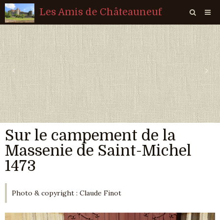
Les Amis de Châteauneuf
Page d'accueil
Livre d'or
‹
›
Agenda
Quiz
Vidéos
Sur le campement de la
Album
Massenie de Saint-Michel
Contact
1473
Sondages
Photo & copyright : Claude Finot