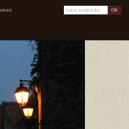
ntact
OK
›