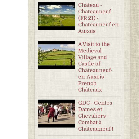
Château -
Chateauneuf
(FR 21) -
Chateauneuf en
Auxois
A Visit to the
Medieval
Village and
Castle of
Châteauneuf-
en-Auxois -
French
Châteaux
GDC - Gentes
Dames et
Chevaliers -
Combat à
Châteauneuf !