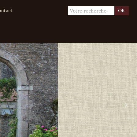
ntact
OK
›