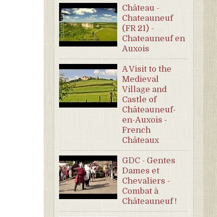
Château -
Chateauneuf
(FR 21) -
Chateauneuf en
Auxois
A Visit to the
Medieval
Village and
Castle of
Châteauneuf-
en-Auxois -
French
Châteaux
GDC - Gentes
Dames et
Chevaliers -
Combat à
Châteauneuf !