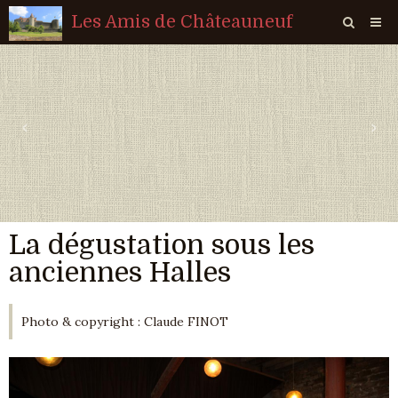
Les Amis de Châteauneuf
Page d'accueil
Livre d'or
‹
›
Agenda
Quiz
Vidéos
La dégustation sous les
Album
anciennes Halles
Contact
Sondages
Photo & copyright : Claude FINOT