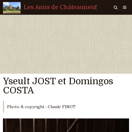
Les Amis de Châteauneuf
Page d'accueil
Livre d'or
‹
›
Agenda
Quiz
Vidéos
Yseult JOST et Domingos
Album
COSTA
Contact
Sondages
Photo & copyright : Claude FINOT