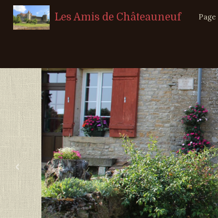
Les Amis de Châteauneuf
Page 
‹