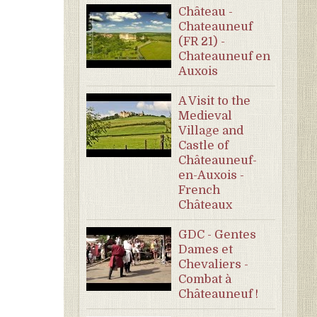
Château -
Chateauneuf
(FR 21) -
Chateauneuf en
Auxois
A Visit to the
Medieval
Village and
Castle of
Châteauneuf-
en-Auxois -
French
Châteaux
GDC - Gentes
Dames et
Chevaliers -
Combat à
Châteauneuf !