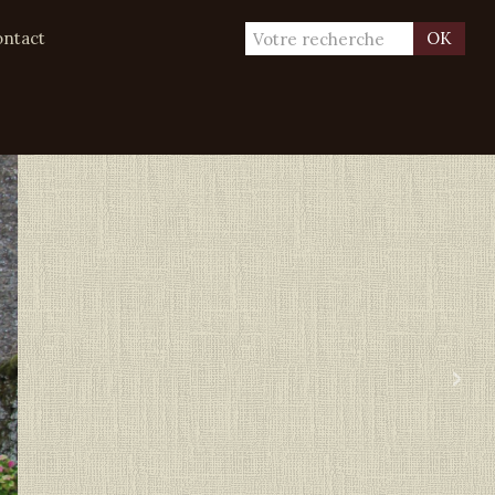
ntact
OK
›