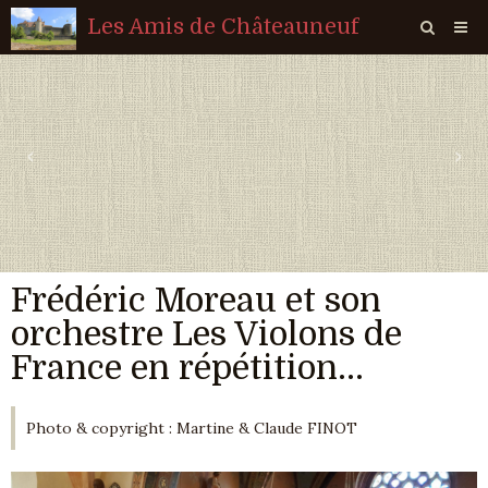
Les Amis de Châteauneuf
Page d'accueil
Livre d'or
‹
›
Agenda
Quiz
Vidéos
Frédéric Moreau et son
Album
orchestre Les Violons de
Contact
France en répétition...
Sondages
Photo & copyright : Martine & Claude FINOT