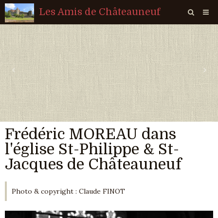
Les Amis de Châteauneuf
Page d'accueil
Livre d'or
‹
›
Agenda
Quiz
Vidéos
Frédéric MOREAU dans
Album
l'église St-Philippe & St-
Contact
Jacques de Châteauneuf
Sondages
Photo & copyright : Claude FINOT