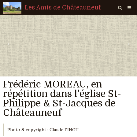
Les Amis de Châteauneuf
Page d'accueil
Livre d'or
‹
›
Agenda
Quiz
Vidéos
Frédéric MOREAU, en
Album
répétition dans l'église St-
Contact
Philippe & St-Jacques de
Sondages
Châteauneuf
Photo & copyright : Claude FINOT