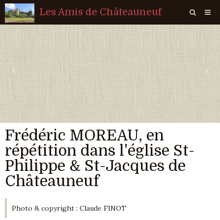
Les Amis de Châteauneuf
Page d'accueil
Livre d'or
‹
›
Agenda
Quiz
Vidéos
Frédéric MOREAU, en
Album
répétition dans l'église St-
Contact
Philippe & St-Jacques de
Sondages
Châteauneuf
Photo & copyright : Claude FINOT