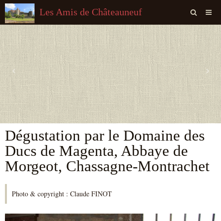
Les Amis de Châteauneuf
Page d'accueil
Livre d'or
‹
›
Agenda
Quiz
Vidéos
Dégustation par le Domaine des
Album
Ducs de Magenta, Abbaye de
Contact
Morgeot, Chassagne-Montrachet
Sondages
Photo & copyright : Claude FINOT