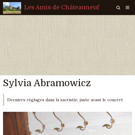
Les Amis de Châteauneuf
Page d'accueil
Livre d'or
‹
›
Agenda
Quiz
Vidéos
Sylvia Abramowicz
Album
Contact
Derniers réglages dans la sacristie, juste avant le concert
Sondages