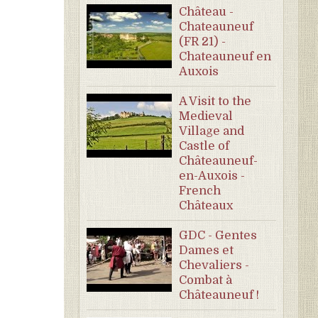
Château -
Chateauneuf
(FR 21) -
Chateauneuf en
Auxois
A Visit to the
Medieval
Village and
Castle of
Châteauneuf-
en-Auxois -
French
Châteaux
GDC - Gentes
Dames et
Chevaliers -
Combat à
Châteauneuf !