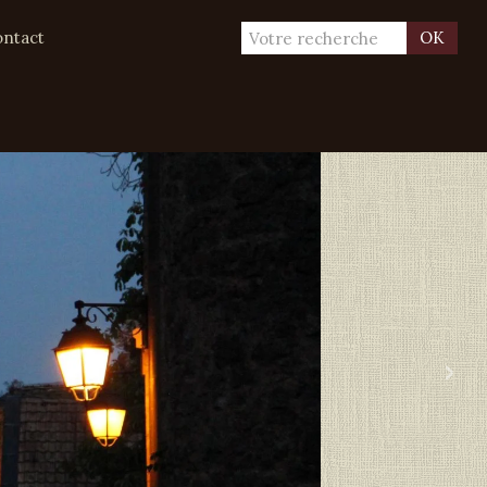
ntact
OK
›