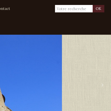
ntact
OK
›