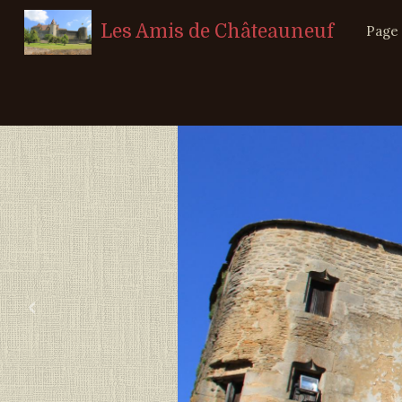
Les Amis de Châteauneuf
Page 
‹