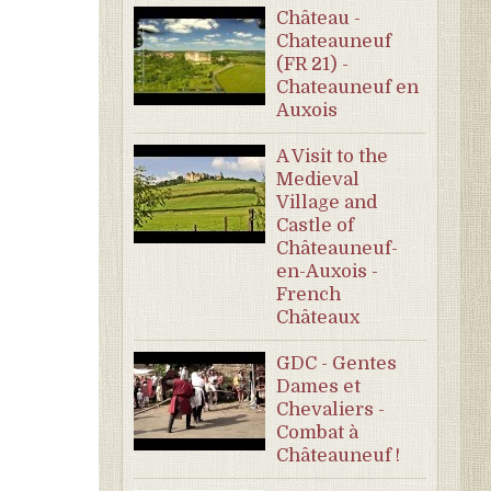
Château -
Chateauneuf
(FR 21) -
Chateauneuf en
Auxois
A Visit to the
Medieval
Village and
Castle of
Châteauneuf-
en-Auxois -
French
Châteaux
GDC - Gentes
Dames et
Chevaliers -
Combat à
Châteauneuf !