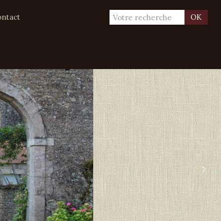
ntact
OK
›