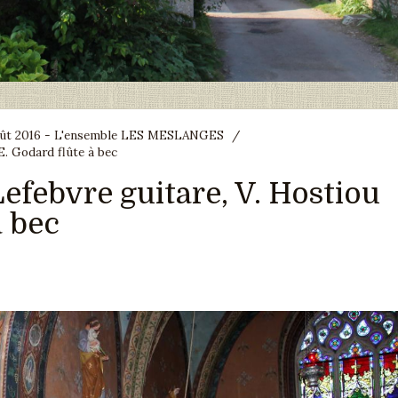
août 2016 - L'ensemble LES MESLANGES
/
E. Godard flûte à bec
Lefebvre guitare, V. Hostiou
à bec