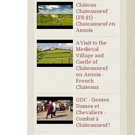
Château -
Chateauneuf
(FR 21) -
Chateauneuf en
Auxois
A Visit to the
Medieval
Village and
Castle of
Châteauneuf-
en-Auxois -
French
Châteaux
GDC - Gentes
Dames et
Chevaliers -
Combat à
Châteauneuf !