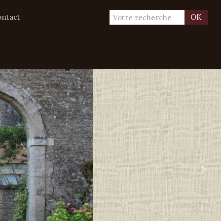
ntact
OK
›