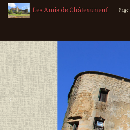
Les Amis de Châteauneuf
Page 
‹