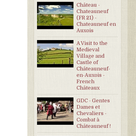
Château -
Chateauneuf
(FR 21) -
Chateauneuf en
Auxois
A Visit to the
Medieval
Village and
Castle of
Châteauneuf-
en-Auxois -
French
Châteaux
GDC - Gentes
Dames et
Chevaliers -
Combat à
Châteauneuf !