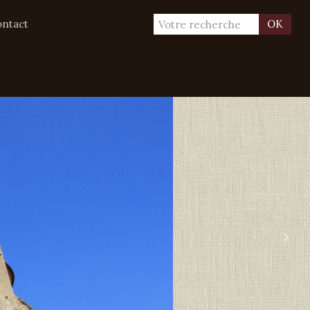
ntact
OK
›