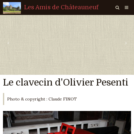
Les Amis de Châteauneuf
Page d'accueil
Livre d'or
‹
›
Agenda
Quiz
Vidéos
Le clavecin d'Olivier Pesenti
Album
Contact
Photo & copyright : Claude FINOT
Sondages