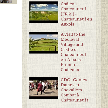
Château -
Chateauneuf
(FR 21) -
Chateauneuf en
Auxois
A Visit to the
Medieval
Village and
Castle of
Châteauneuf-
en-Auxois -
French
Châteaux
GDC - Gentes
Dames et
Chevaliers -
Combat à
Châteauneuf !