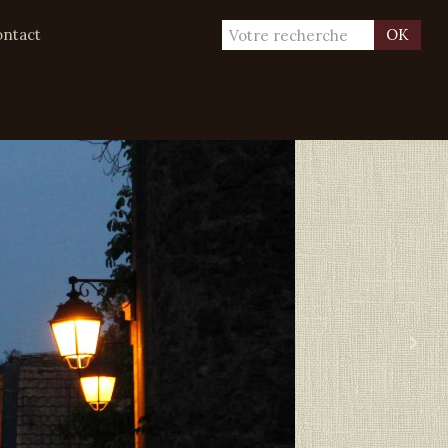
ntact
OK
›