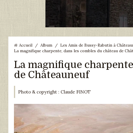
Accueil
/
Album
/
Les Amis de Bussy-Rabutin à Châteaun
La magnifique charpente, dans les combles du château de Châ
La magnifique charpente
de Châteauneuf
Photo & copyright : Claude FINOT