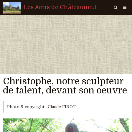
Les Amis de Châteauneuf
Page d'accueil
Livre d'or
‹
›
Agenda
Quiz
Vidéos
Christophe, notre sculpteur
Album
de talent, devant son oeuvre
Contact
Sondages
Photo & copyright : Claude FINOT