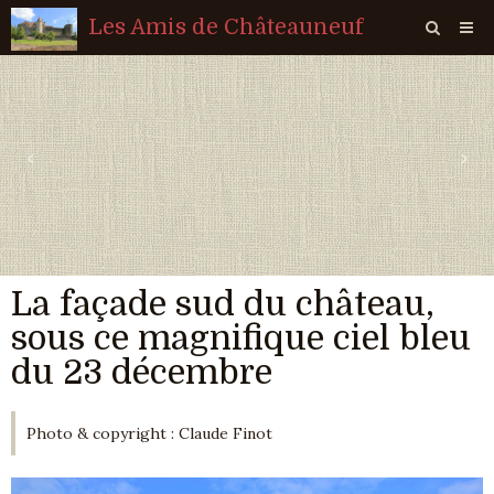
Les Amis de Châteauneuf
Page d'accueil
Livre d'or
‹
›
Agenda
Quiz
Vidéos
La façade sud du château,
Album
sous ce magnifique ciel bleu
Contact
du 23 décembre
Sondages
Photo & copyright : Claude Finot