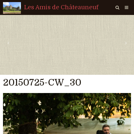
Les Amis de Châteauneuf
Page d'accueil
Livre d'or
‹
›
Agenda
Quiz
Vidéos
20150725-CW_30
Album
Contact
Sondages