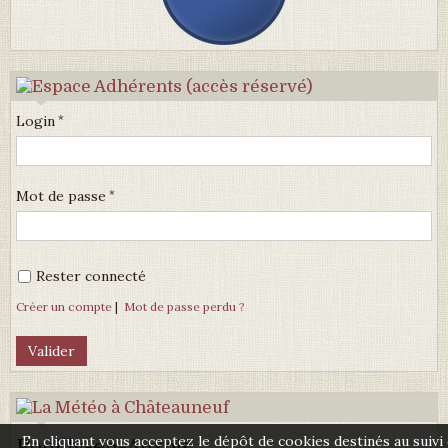
Login
Mot de passe
Rester connecté
Créer un compte
|
Mot de passe perdu ?
En cliquant vous acceptez le dépôt de cookies destinés au suivi
Pouilly-en-Auxois