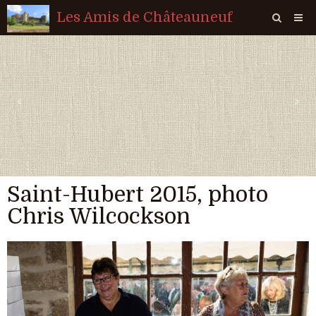
Les Amis de Châteauneuf
Page d'accueil
Livre d'or
‹
›
Agenda
Quiz
Vidéos
Saint-Hubert 2015, photo
Album
Chris Wilcockson
Contact
Sondages