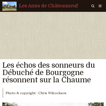
Les Amis de Châteauneuf
Page d'accueil
Livre d'or
‹
›
Agenda
Quiz
Vidéos
Les échos des sonneurs du
Album
Débuché de Bourgogne
Contact
résonnent sur la Chaume
Sondages
Photo & copyright : Chris Wilcockson