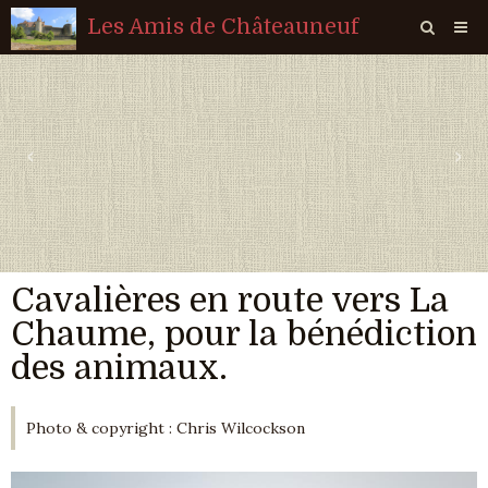
Les Amis de Châteauneuf
Page d'accueil
Livre d'or
‹
›
Agenda
Quiz
Vidéos
Cavalières en route vers La
Album
Chaume, pour la bénédiction
Contact
des animaux.
Sondages
Photo & copyright : Chris Wilcockson