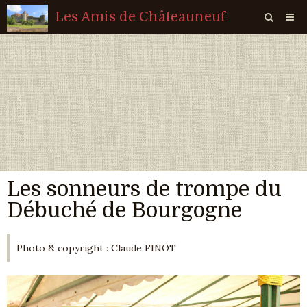
Les Amis de Châteauneuf
Page d'accueil
Livre d'or
‹
›
Agenda
Quiz
Vidéos
Les sonneurs de trompe du
Album
Débuché de Bourgogne
Contact
Sondages
Photo & copyright : Claude FINOT