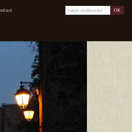
ntact
OK
›