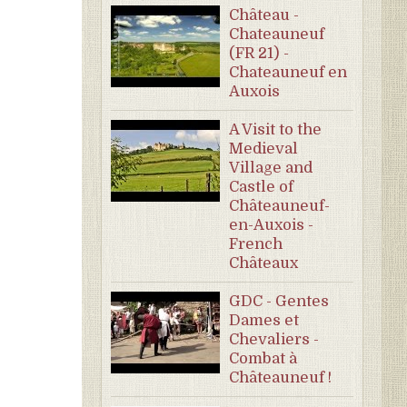
Château -
Chateauneuf
(FR 21) -
Chateauneuf en
Auxois
A Visit to the
Medieval
Village and
Castle of
Châteauneuf-
en-Auxois -
French
Châteaux
GDC - Gentes
Dames et
Chevaliers -
Combat à
Châteauneuf !