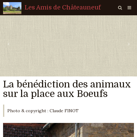
Les Amis de Châteauneuf
Page d'accueil
Livre d'or
‹
›
Agenda
Quiz
Vidéos
La bénédiction des animaux
Album
sur la place aux Boeufs
Contact
Sondages
Photo & copyright : Claude FINOT